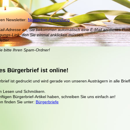
ren Newsletter:
Newsletter-Anmeldung
ail-Adresse an, Sie bekommen automatisch eine E-Mail an dieses Post
tigungs-Link, den Sie einmal anklicken müssen.
tter.
Sie bitte Ihren Spam-Ordner!
 Bürgerbrief ist online!
ief ist gedruckt und wird gerade von unseren Austrägern in alle Brie
im Lesen und Schmökern.
ftigen Bürgerbrief-Artikel haben, schreiben Sie uns einfach an!
en finden Sie unter:
Bürgerbriefe