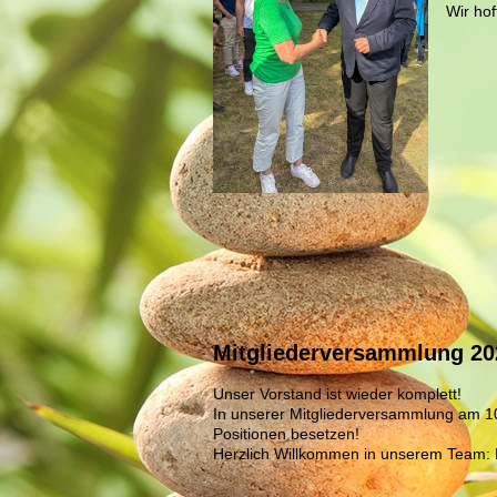
Wir hof
Mitgliederversammlung 20
Unser Vorstand ist wieder komplett!
In unserer Mitgliederversammlung am 10
Positionen besetzen!
Herzlich Willkommen in unserem Team: E