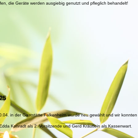
fen, die Geräte werden ausgiebig genutzt und pfleglich behandelt!
25
.04. in der Gaststätte Falkenheim wurde neu gewählt und wir konnten 
dda Konradt als 2. Vorsitzende und Gerd Kräutlein als Kassenwart.