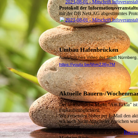
2023-08-01 - Mitschrift Infoveranst
Protokoll der Informationsveranstal
mit der DB Netz AG abgestimmtes Protok
2023-08-01 - Mitschrift Infoveranst
Umbau Hafenbrücken
Ausführliches Video der Stadt Nürnberg
https://youtu.be/Ijhm2Jl6y7M
Aktuelle Bauern-/Wochenma
Der wöchentliche Markt "Am Eckla" ist 
Einkaufsmöglichkeit.
Wir versenden bisher per E-Mail den akt
wir auch Nicht-Mitglieder erreichen woll
Verfügung.
Klicken Sie einfach auf die Seite
Bauern
Markt im Blick.