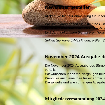
Newsletter bestellen
Klicken Sie hier zur Anmeldung für unse
Zur Anmeldung geben Sie bitte eine E-M
In dieser E-Mail befindet sich ein Bestä
Erst dann bekommen Sie unseren Newsle
Sollten Sie keine E-Mail finden, prüfen 
November 2024 Ausgabe des
Die November 2024 Ausgabe des Bürgerbr
verteilt.
Wir wünschen Ihnen viel Vergnügen be
Wenn Sie auch eine Idee für einen zukün
Die aktuelle und alle vorherigen Ausgab
Mitgliederversammlung 2024