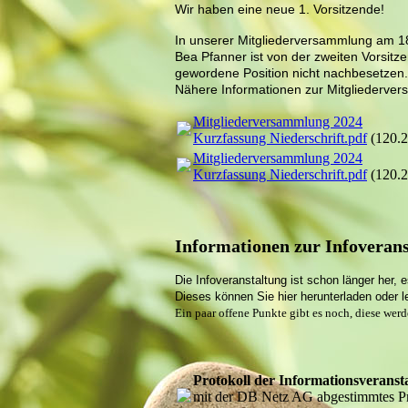
Wir haben eine neue 1. Vorsitzende!
In unserer Mitgliederversammlung am 18
Bea Pfanner ist von der zweiten Vorsitze
gewordene Position nicht nachbesetzen.
Nähere Informationen zur Mitgliederv
Mitgliederversammlung 2024
Kurzfassung Niederschrift.pdf
(120.
Mitgliederversammlung 2024
Kurzfassung Niederschrift.pdf
(120.
Informationen zur Infoveran
Die Infoveranstaltung ist schon länger her, 
Dieses können Sie hier herunterladen oder l
Ein paar offene Punkte gibt es noch, diese wer
Protokoll der Informationsverans
mit der DB Netz AG abgestimmtes Pro