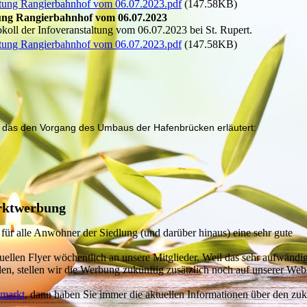
altung Rangierbahnhof vom 06.07.2023.pdf
(147.58KB)
tung Rangierbahnhof vom 06.07.2023
oll der Infoveranstaltung vom 06.07.2023 bei St. Rupert.
altung Rangierbahnhof vom 06.07.2023.pdf
(147.58KB)
, das den Vorgang des Umbaus der Hafenbrücken erläutert:
rktwerbung
für alle Anwohner der Siedlung (und darüber hinaus) eine sehr gute
uellen Flyer wöchentlich an unsere Mitglieder. Weil das sehr aufwändig
en, stellen wir die Werbung zukünftig zusätzlich noch auf unserer Webs
markt
, dann haben Sie immer die aktuellen Informationen über den zuk