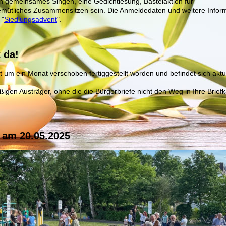
 gemeinsames Singen, eine Gedichtlesung, Bastelaktion für
mütliches Zusammensitzen sein. Die Anmeldedaten und weitere Infor
 "
Siedlungsadvent
".
 da!
st um ein Monat verschoben fertiggestellt worden und befindet sich aktue
ißigen Austräger, ohne die die Bürgerbriefe nicht den Weg in Ihre Brief
 am 20.05.2025