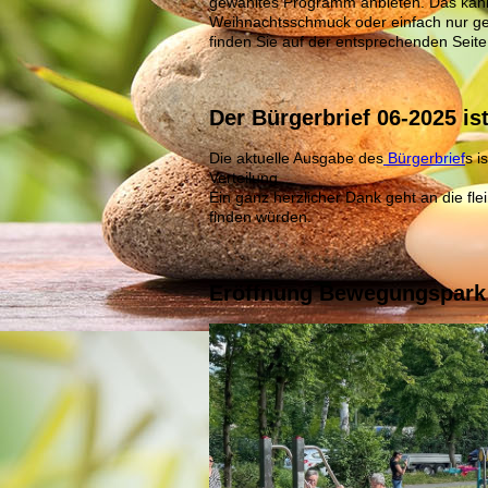
gewähltes Programm anbieten. Das kann
Weihnachtsschmuck oder einfach nur ge
finden Sie auf der entsprechenden Seite
Der Bürgerbrief 06-2025 ist
Die aktuelle Ausgabe des
Bürgerbrief
s i
Verteilung.
Ein ganz herzlicher Dank geht an die fle
finden würden.
Eröffnung Bewegungspark