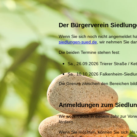
Der Bürgerverein Siedlung
Wenn Sie sich noch nicht angemeldet ha
siedlungen-sued.de
, wir nehmen Sie dan
Die beiden Termine stehen fest:
Sa., 26.09.2026 Trierer Straße / Ket
Sa., 10.10.2026 Falkenheim-Siedlu
Die Grenze zwischen den Bereichen bild
Anmeldungen zum Siedlun
Wir wollen auch in diesem Jahr zur Vorw
fördern.
Wenn Sie möchten, können Sie sich als