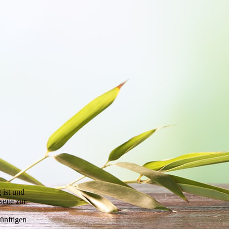
 ist und
eite zur
ünftigen