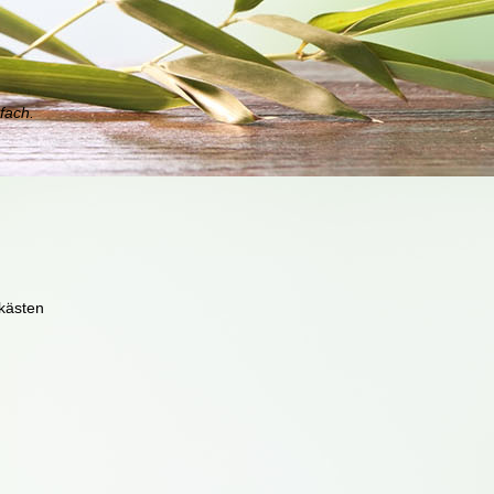
fach.
fkästen