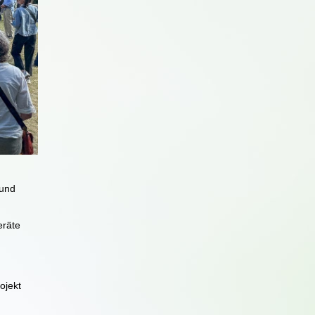
 und
eräte
ojekt